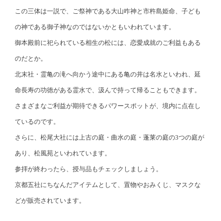
この三体は一説で、ご祭神である大山咋神と市杵島姫命、子ども
の神である御子神なのではないかともいわれています。
御本殿前に祀られている相生の松には、恋愛成就のご利益もある
のだとか。
北末社・霊亀の滝へ向かう途中にある亀の井は名水といわれ、延
命長寿の功徳がある霊水で、汲んで持って帰ることもできます。
さまざまなご利益が期待できるパワースポットが、境内に点在し
ているのです。
さらに、松尾大社には上古の庭・曲水の庭・蓬莱の庭の3つの庭が
あり、松風苑といわれています。
参拝が終わったら、授与品もチェックしましょう。
京都五社にちなんだアイテムとして、置物やおみくじ、マスクな
どが販売されています。