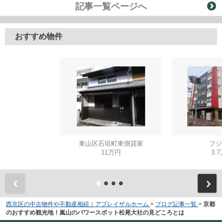
記事一覧ページへ
おすすめ物件
東山区石垣町東側貸家
フジ
11万円
3.
西京区の中古物件や不動産相続｜アプレイザルホーム
>
ブログ記事一覧
>
京都
のおすすめ観光地！嵐山のパワースポット松尾大社の見どころとは