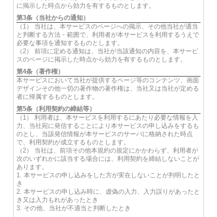
に掲示した時点から効力を有するものとします。
第3条（当社からの通知）
（1） 当社は、本サービスのページへの掲示、その他当社が適当
と判断する方法・範囲で、利用者が本サービスを利用するうえで
必要な事項を通知するものとします。
（2） 前項に定める通知は、当社が当該通知の内容を、本サービ
スのページに掲示した時点から効力を有するものとします。
第4条（著作権）
本サービスにおいて当社が提供するページ等のコンテンツ、画面
デザインその他一切の著作物の著作権は、当社又は当社が定める
者に帰属するものとします。
第5条（利用契約の締結等）
（1） 利用者は、本サービスを利用するにあたり必要な情報を入
力、当社宛に発信することにより本サービスの申し込みをするも
のとし、当該発信情報が本サービスのサーバに格納された時点
で、利用契約が成立するものとします。
（2） 当社は、前項その他本規約の規定にかかわらず、利用者が
次のいずれかに該当する場合には、利用契約を締結しないことが
あります。
1. 本サービスの申し込みをした方が実在しないことが判明したと
き
2. 本サービスの申し込み時に、虚偽の入力、入力誤りがあったと
き又は入力もれがあったとき
3. その他、当社が不適当と判断したとき