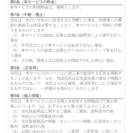
第6条（本サービスの料金）
本サービスの利用料金は、無料とします。
第7条（中断・廃止）
当社は、次のいずれかに該当すると判断した場合、利用者への事
前の連絡又は承諾を要することなく、本サービスを一時的に中断
できるものとします。
（1） 本サービスの提供に必要な設備の故障等により保守を行う
場合
（2） 不可抗力により本サービスを提供できない場合
（3） 本サービスの提供に必要なデータのバックアップ等を行な
う場合
（4） その他、運用上又は技術上の理由でやむを得ない場合
第8条 （広告等）
当社は、本サービスのページ上に第三者の提供する広告を掲載す
ることがあります。なお、当該広告は広告提供者の責任で掲載さ
れるものであって、当社はその正確性、適法性等について保証す
るものではなく、一切責任を負わないものとします。
第9条（個人情報）
当社は、本サービスにおける個人を特定する情報(以下｢個人情
報｣といいます。)は、以下のとおり取り扱うものとします。
（1） 当社取扱商品に関するご連絡、ご通知、資料送付の為
（2） 当社からの情報提供の為
（3） 当社取扱商品の情報、キャンペーン情報（広告含む）のご
案内、資料送付の為
（4） お問い合わせいただいた「ご質問・ご意見等」に対して、