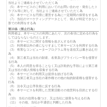
当社よりご連絡をさせていただく為
（5） 本サービスのご利用においてのお問い合わせ・発生したト
ラブル等に対して、当社よりご連絡させていただく為
（6） 本サービスを円滑に運営する為に一定期間の保管をする為
（7） 当社のマーケティングデータとして、個人が特定できない
形での利用をする為
第10条（禁止行為）
利用者は、本サービスの利用にあたり、次の各項に定める行為を
してはならないものとします。
（1） 本サービスに関する情報を改ざんする行為
（2） 利用者以外の者になりすまして本サービスを利用する行為
（3） 有害なコンピュータープログラム等を送信又は書き込む行
為
（4） 第三者又は当社の財産、名誉及びプライバシー等を侵害す
る行為
（5） 本人の同意を得ることなく又は詐欺的な手段により第三者
又は当社の個人情報を収集する行為
（6） 本サービスの利用又は提供を妨げる行為
（7） 当第三者又は当社の著作権その他の知的財産権を侵害する
行為
（8） 法令又は公序良俗に反する行為
（9） 本サービスを利用した営業活動その他営利を目的とする行
為
（10） 当社の信用を傷つけ、又は当社に損害を与える行為
（11） その他、当社が不適切と判断した行為