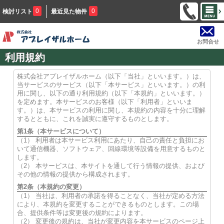
0
0
検討リスト
最近見た物件
お問合せ
利用規約
株式会社アプレイザルホーム（以下「当社」といいます。）は、
当サービスのサービス（以下「本サービス」といいます。）の利
用に関し、以下の通り利用規約（以下「本規約」といいます。）
を定めます。本サービスのお客様（以下「利用者」といいま
す。）は、本サービスの利用に関し、本規約の内容を十分に理解
するとともに、これを誠実に遵守するものとします。
第1条（本サービスについて）
（1） 利用者は本サービス利用にあたり、自己の責任と負担にお
いて通信機器、ソフトウェア、回線環境等設備を用意するものと
します。
（2） 本サービスは、本サイトを通して行う情報の提供、および
その他の情報の提供から構成されます。
第2条（本規約の変更）
（1） 当社は、利用者の承諾を得ることなく、当社が定める方法
により、本規約を変更することができるものとします。この場
合、提供条件等は変更後の規約によります。
（2） 変更後の規約は、当社が変更内容を本サービスのページ上