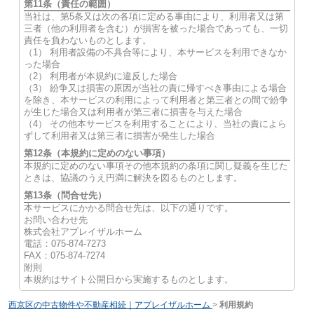
第11条（責任の範囲）
当社は、第5条又は次の各項に定める事由により、利用者又は第
三者（他の利用者を含む）が損害を被った場合であっても、一切
責任を負わないものとします。
（1） 利用者設備の不具合等により、本サービスを利用できなか
った場合
（2） 利用者が本規約に違反した場合
（3） 紛争又は損害の原因が当社の責に帰すべき事由による場合
を除き、本サービスの利用によって利用者と第三者との間で紛争
が生じた場合又は利用者が第三者に損害を与えた場合
（4） その他本サービスを利用することにより、当社の責によら
ずして利用者又は第三者に損害が発生した場合
第12条（本規約に定めのない事項）
本規約に定めのない事項その他本規約の条項に関し疑義を生じた
ときは、協議のうえ円満に解決を図るものとします。
第13条（問合せ先）
本サービスにかかる問合せ先は、以下の通りです。
お問い合わせ先
株式会社アプレイザルホーム
電話：075-874-7273
FAX：075-874-7274
附則
本規約はサイト公開日から実施するものとします。
西京区の中古物件や不動産相続｜アプレイザルホーム
>
利用規約