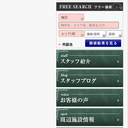
種別
エリア| 駅
価格/賃料
面積
-
件該当