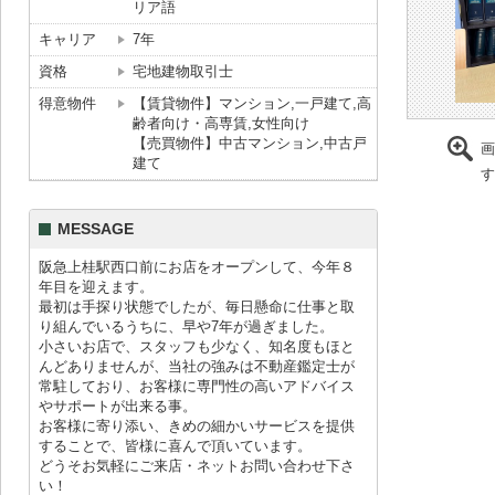
リア語
キャリア
7年
資格
宅地建物取引士
得意物件
【賃貸物件】マンション,一戸建て,高
齢者向け・高専賃,女性向け
【売買物件】中古マンション,中古戸
画
建て
す
MESSAGE
阪急上桂駅西口前にお店をオープンして、今年８
年目を迎えます。
最初は手探り状態でしたが、毎日懸命に仕事と取
り組んでいるうちに、早や7年が過ぎました。
小さいお店で、スタッフも少なく、知名度もほと
んどありませんが、当社の強みは不動産鑑定士が
常駐しており、お客様に専門性の高いアドバイス
やサポートが出来る事。
お客様に寄り添い、きめの細かいサービスを提供
することで、皆様に喜んで頂いています。
どうそお気軽にご来店・ネットお問い合わせ下さ
い！