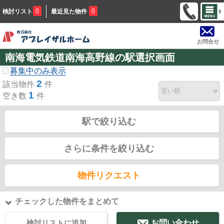
0
0
検討リスト
最近見た物件
お問合せ
南海電気鉄道南海高野線の駅選択画面
募集中のみ表示
2
該当物件
件
1
空き数
件
駅で絞り込む
さらに条件を絞り込む
物件リクエスト
チェックした物件をまとめて
検討リストに追加
お問い合わせ