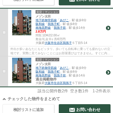
賃貸｜マンション
メゾン太田
地下鉄御堂筋線
「
あびこ
」駅 徒歩9分
阪和線
「
我孫子町
」駅 徒歩8分
南海高野線
「
我孫子前
」駅 徒歩14分
2.8万円
間取:
1DK/22.00㎡
敷金/礼金:
0ヶ月/0万円
大阪府
大阪市住吉区
我孫子
５丁目5-14
外出が多いあなたにもピッタリ。歩いても自転車に乗っても疲れないの立
地です。実際に見てみないことにはお部屋選びはできません。すぐに内覧
もできる空き部屋です。その日から明るい...
賃貸｜マンション
メゾン太田
地下鉄御堂筋線
「
あびこ
」駅 徒歩9分
阪和線
「
我孫子町
」駅 徒歩8分
南海高野線
「
我孫子前
」駅 徒歩14分
過去掲載物件
大阪府
大阪市住吉区
我孫子
５丁目5-14
該当公開件数
2
件 空き数
1
件
1-2
件表示
チェックした物件をまとめて
検討リストに追加
お問い合わせ